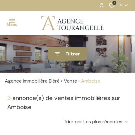
0
Fr
Menu
ACCUEIL
Filtrer
NOS
BIENS
ESTIMATION
Agence immobilière Bléré
Vente
Amboise
NOTRE
3
annonce(s) de ventes immobilières sur
AGENCE
Amboise
CONTACT
Trier par Les plus récentes