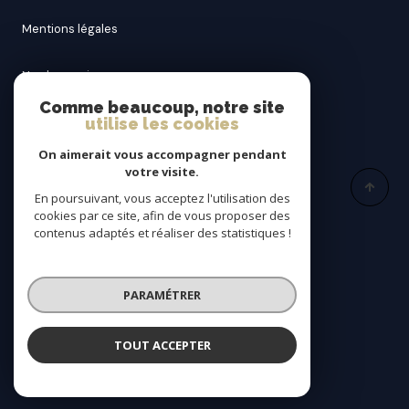
mentions légales
nos honoraires
Comme beaucoup, notre site
utilise les cookies
admin
On aimerait vous accompagner pendant
politique rgpd
votre visite.
En poursuivant, vous acceptez l'utilisation des
cookies par ce site, afin de vous proposer des
cookies
contenus adaptés et réaliser des statistiques !
© 2026 | Tous droits réservés
PARAMÉTRER
Réalisé par
TOUT ACCEPTER