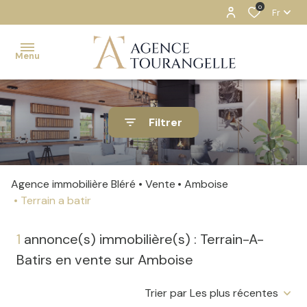
0
Fr
Menu
ACCUEIL
Filtrer
NOS
BIENS
ESTIMATION
Agence immobilière Bléré
Vente
Amboise
Terrain a batir
NOTRE
AGENCE
1
annonce(s) immobilière(s) : Terrain-A-
CONTACT
Batirs en vente sur Amboise
Trier par Les plus récentes