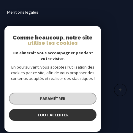
mentions légales
nos honoraires
Comme beaucoup, notre site
utilise les cookies
admin
On aimerait vous accompagner pendant
politique rgpd
votre visite.
En poursuivant, vous acceptez l'utilisation des
cookies par ce site, afin de vous proposer des
cookies
contenus adaptés et réaliser des statistiques !
© 2026 | Tous droits réservés
PARAMÉTRER
Réalisé par
TOUT ACCEPTER