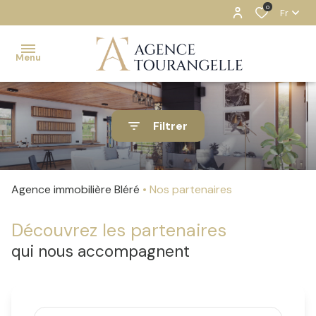
0
Fr
Menu
ACCUEIL
Filtrer
NOS
BIENS
ESTIMATION
Agence immobilière Bléré
Nos partenaires
NOTRE
Découvrez les partenaires
AGENCE
qui nous accompagnent
CONTACT