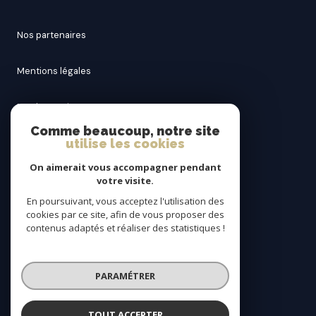
nos partenaires
mentions légales
nos honoraires
Comme beaucoup, notre site
utilise les cookies
admin
On aimerait vous accompagner pendant
politique rgpd
votre visite.
En poursuivant, vous acceptez l'utilisation des
cookies par ce site, afin de vous proposer des
cookies
contenus adaptés et réaliser des statistiques !
© 2026 | Tous droits réservés
PARAMÉTRER
Réalisé par
TOUT ACCEPTER