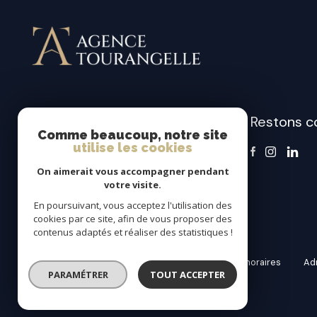
Restons c
AGENCE TOURANGELLE
Comme beaucoup, notre site
utilise les cookies
06 63 11 56 35
contact@agencetourangelle.fr
On aimerait vous accompagner pendant
votre visite.
37150 Bléré
En poursuivant, vous acceptez l'utilisation des
cookies par ce site, afin de vous proposer des
contenus adaptés et réaliser des statistiques !
nos partenaires
mentions légales
nos honoraires
a
PARAMÉTRER
TOUT ACCEPTER
© 2026 | Tous droits réservés