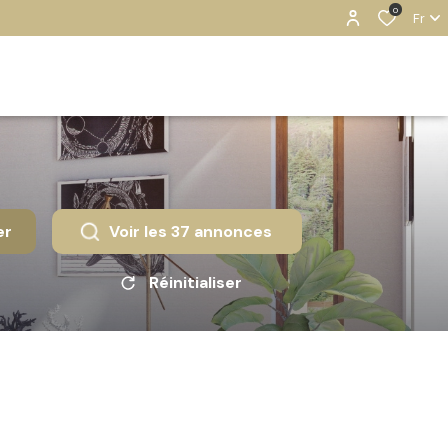
0
Fr
er
Voir les
37
annonces
Réinitialiser