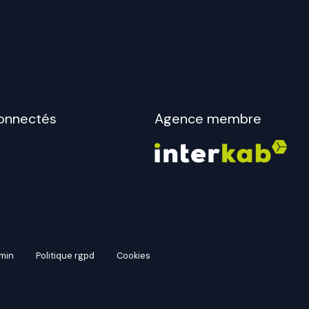
onnectés
Agence membre
dmin
politique rgpd
cookies