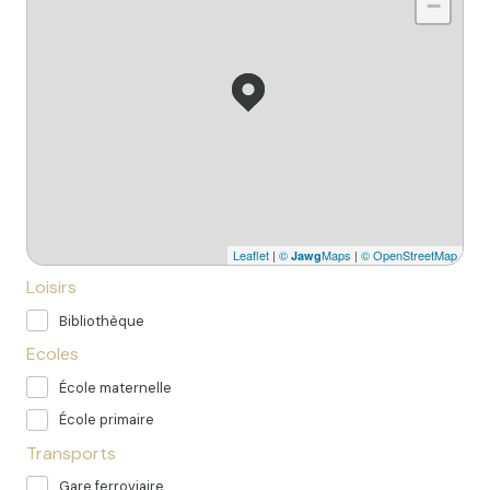
−
Leaflet
|
©
Maps
|
© OpenStreetMap
Jawg
Loisirs
Bibliothèque
Ecoles
École maternelle
École primaire
Transports
Gare ferroviaire