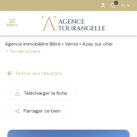
0
Fr
Menu
Agence immobilière Bléré
Vente
Azay sur cher
ACCUEIL
Terrain a batir
NOS
BIENS
Retour aux résultats
ESTIMATION
Télécharger la fiche
NOTRE
AGENCE
Partager ce bien
CONTACT