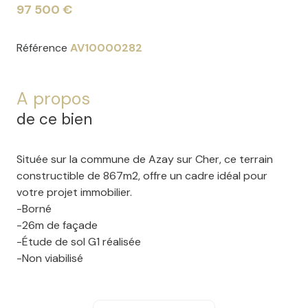
97 500 €
Référence
AV10000282
A propos
de ce bien
Située sur la commune de Azay sur Cher, ce terrain
constructible de 867m2, offre un cadre idéal pour
votre projet immobilier.
-Borné
-26m de façade
-Étude de sol G1 réalisée
-Non viabilisé
-Hors lotissement
En plein coeur de la Touraine, beau terrain situé dans
un environnement calme et verdoyant.