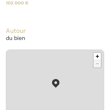
102 000 €
Autour
du bien
+
−