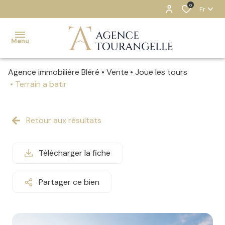
0
Fr
Menu
Agence immobilière Bléré
Vente
Joue les tours
ACCUEIL
Terrain a batir
NOS
BIENS
Retour aux résultats
ESTIMATION
Télécharger la fiche
NOTRE
AGENCE
Partager ce bien
CONTACT