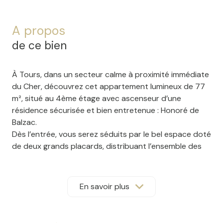
A propos
de ce bien
À Tours, dans un secteur calme à proximité immédiate
du Cher, découvrez cet appartement lumineux de 77
m², situé au 4ème étage avec ascenseur d’une
résidence sécurisée et bien entretenue : Honoré de
Balzac.
Dès l’entrée, vous serez séduits par le bel espace doté
de deux grands placards, distribuant l’ensemble des
pièces de l’appartement. Le salon-séjour, exposé sud-
ouest, offre une belle luminosité et s’ouvre sur un
balcon agréable, équipé d’un store banne électrique,
En savoir plus
idéal pour profiter des beaux jours. La cuisine séparée,
aménagée et équipée, vous permettra de cuisiner
confortablement au quotidien. L’espace nuit propose