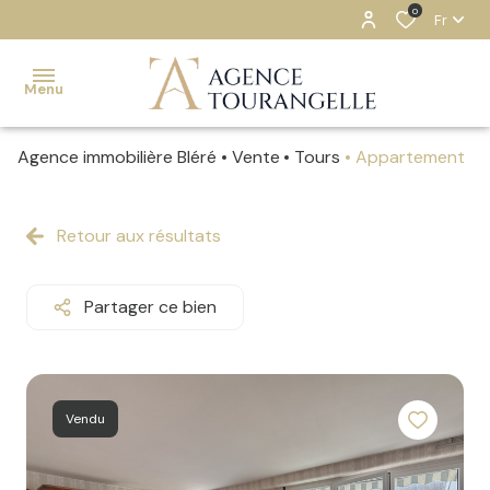
0
Fr
Menu
Agence immobilière Bléré
Vente
Tours
Appartement
ACCUEIL
NOS
Retour aux résultats
BIENS
ESTIMATION
Partager ce bien
NOTRE
AGENCE
CONTACT
Vendu