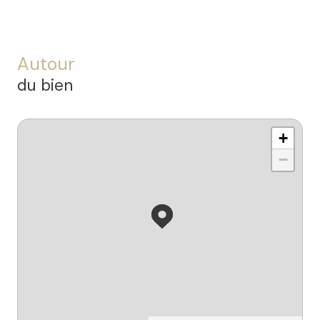
Autour
du bien
+
−