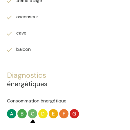
4ème étage
www.georisques.gouv.fr
ascenseur
Les informations sur les risques auxquels ce bien est
exposé sont disponibles sur le site
Géorisques
cave
balcon
Diagnostics
énergétiques
Consommation énergétique
A
B
C
D
E
F
G