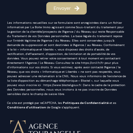
Envoyer
Les informations recueillies sur ce formulaire sont enregistrées dans un fichier
informatisé par La Boite Immo agissant comme Sous-traitant du traitement pour
la gestion de la clientèle/prospects de l'Agence / du Réseau qui reste Responsable
du Traitement de vos Données personnelles. La base légale du traitement repose
sur l'intérêt légitime de l'Agence / du Réseau. Elles sont conservées jusqu'à
demande de suppression et sont destinées à l'Agence / au Réseau. Conformément
à la loi « informatique et libertés », vous disposez des droits d’accès, de
rectification, d’effacement, d’opposition, de limitation et de portabilité de vos
données. Vous pouvez retirer votre consentement à tout moment en contactant
directement l’Agence / Le Réseau. Consultez le site
https://cnil.fr/fr
pour plus
d’informations sur vos droits. Si vous estimez, après avoir contacté l'Agence / le
Réseau, que vos droits « Informatique et Libertés » ne sont pas respectés, vous
pouvez adresser une réclamation à la CNIL. Nous vous informons de l’existence de
la liste d'opposition au démarchage téléphonique « Bloctel », sur laquelle vous
pouvez vous inscrire ici :
https://www.bloctel.gouv.fr
. Dans le cadre de la protection
des Données personnelles, nous vous invitons à ne pas inscrire de Données
sensibles dans le champ de saisie libre.
Ce site est protégé par reCAPTCHA, les
Politiques de Confidentialité
et es
Conditions d'utilisation
de Google s'appliquent.