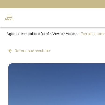
Menu
Agence immobilière Bléré
Vente
Veretz
Terrain a batir
ACCUEIL
Retour aux résultats
NOS
BIENS
ESTIMATION
NOTRE