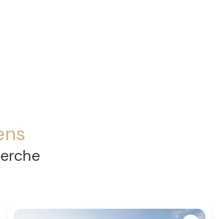
ens
herche