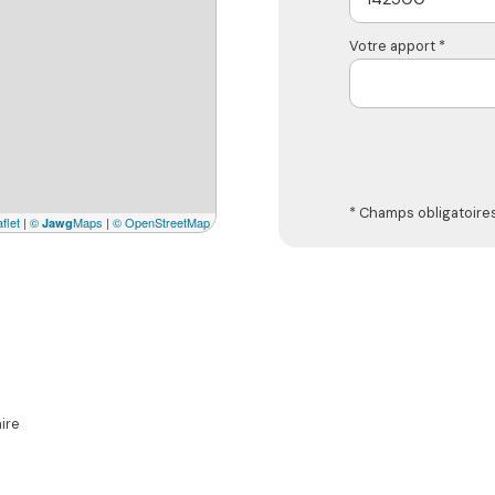
Votre apport *
* Champs obligatoire
flet
|
©
Maps
|
© OpenStreetMap
Jawg
ire