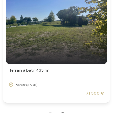
Terrain à batir 435 m²
Véretz (37270)
71 500 €