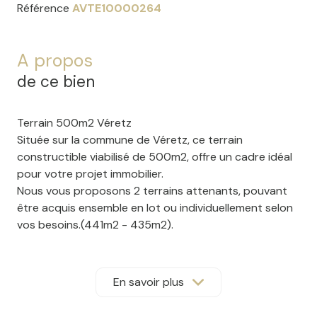
Référence
AVTE10000264
A propos
de ce bien
Terrain 500m2 Véretz
Située sur la commune de Véretz, ce terrain
constructible viabilisé de 500m2, offre un cadre idéal
pour votre projet immobilier.
Nous vous proposons 2 terrains attenants, pouvant
être acquis ensemble en lot ou individuellement selon
vos besoins.(441m2 - 435m2).
Façade de 19 mètres.
En plein coeur de la Touraine, beau terrain situé dans
un environnement calme et verdoyant.
En savoir plus
Ce village paisible dispose de nombreuses
commodités. Un cadre idéal pour un projet de vie au