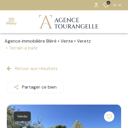
0
Fr
Menu
Agence immobilière Bléré
Vente
Veretz
ACCUEIL
Terrain a batir
NOS
BIENS
Retour aux résultats
ESTIMATION
Partager ce bien
NOTRE
AGENCE
CONTACT
Vendu