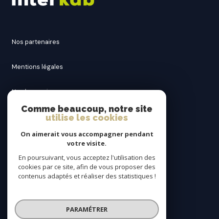
nos partenaires
mentions légales
nos honoraires
Comme beaucoup, notre site
utilise les cookies
admin
On aimerait vous accompagner pendant
politique rgpd
votre visite.
En poursuivant, vous acceptez l'utilisation des
cookies par ce site, afin de vous proposer des
cookies
contenus adaptés et réaliser des statistiques !
© 2026 | Tous droits réservés
PARAMÉTRER