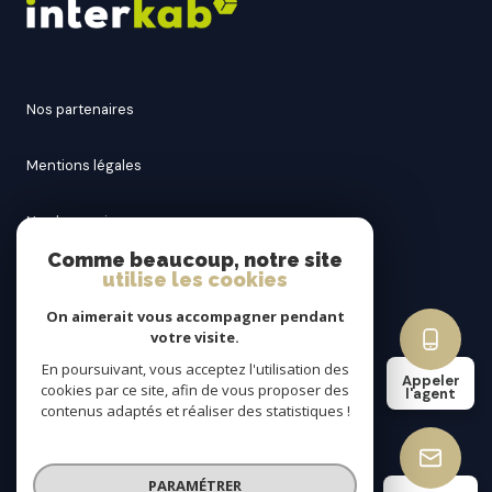
nos partenaires
mentions légales
nos honoraires
Comme beaucoup, notre site
utilise les cookies
admin
On aimerait vous accompagner pendant
politique rgpd
votre visite.
En poursuivant, vous acceptez l'utilisation des
Appeler
cookies par ce site, afin de vous proposer des
cookies
l'agent
contenus adaptés et réaliser des statistiques !
© 2026 | Tous droits réservés
PARAMÉTRER