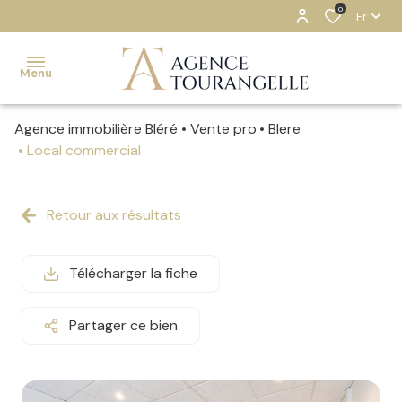
0
Fr
Menu
Agence immobilière Bléré
Vente pro
Blere
ACCUEIL
Local commercial
NOS
BIENS
Retour aux résultats
ESTIMATION
Télécharger la fiche
NOTRE
AGENCE
Partager ce bien
CONTACT