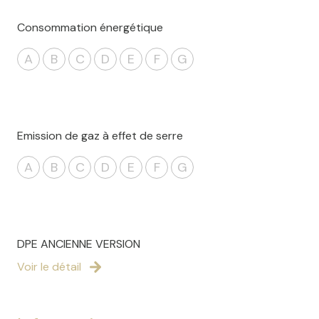
Consommation énergétique
A
B
C
D
E
F
G
Emission de gaz à effet de serre
A
B
C
D
E
F
G
DPE ANCIENNE VERSION
Voir le détail