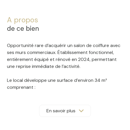
A propos
de ce bien
Opportunité rare d’acquérir un salon de coiffure avec
ses murs commerciaux. Établissement fonctionnel,
entièrement équipé et
rénové en 2024
, permettant
une reprise immédiate de l’activité.
Le local développe une surface d’environ
34 m²
comprenant :
- Salon principal de 25 m²
- 3 postes de coiffage avec possibilité d’en créer un
- 2 bacs de lavage
En savoir plus
- Pièce de stockage de 4,4 m²
- Pièce de 3,5 m²avec WC et arrivées/évacuations
d’eau